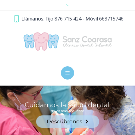
Llámanos: Fijo 876 715 424 - Móvil 663715746
Cuidamos la salud dental
de los más pequeños
Descúbrenos