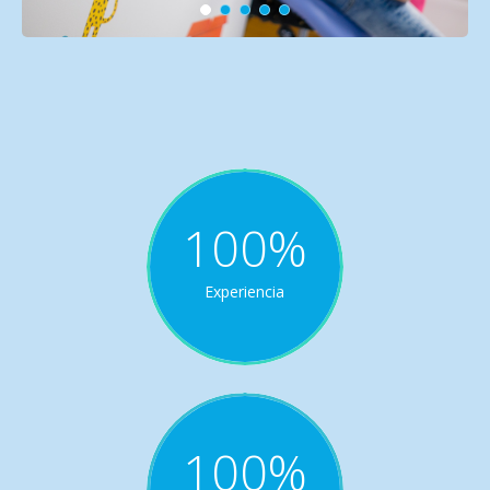
100
%
Experiencia
100
%