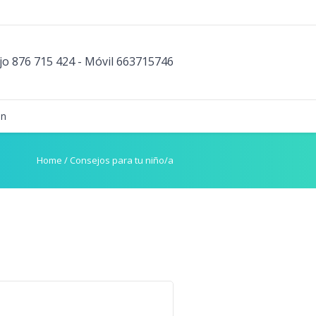
jo 876 715 424 - Móvil 663715746
ón
Home
/
Consejos para tu niño/a